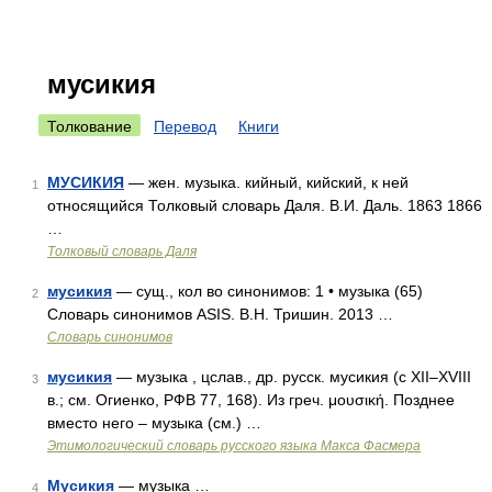
мусикия
Толкование
Перевод
Книги
МУСИКИЯ
— жен. музыка. кийный, кийский, к ней
1
относящийся Толковый словарь Даля. В.И. Даль. 1863 1866
…
Толковый словарь Даля
мусикия
— сущ., кол во синонимов: 1 • музыка (65)
2
Словарь синонимов ASIS. В.Н. Тришин. 2013 …
Словарь синонимов
мусикия
— музыка , цслав., др. русск. мусикия (с XII–XVIII
3
в.; см. Огиенко, РФВ 77, 168). Из греч. μουσική. Позднее
вместо него – музыка (см.) …
Этимологический словарь русского языка Макса Фасмера
Мусикия
— музыка …
4