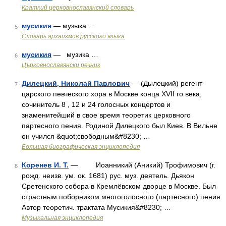
Краткий церковнославянский словарь
мусикия
— музыка …
5
Cловарь архаизмов русского языка
мусикия
— музика …
6
Църковнославянски речник
Дилецкий, Николай Павлович
— (Дылецкий) регент
7
царского певческого хора в Москве конца XVII го века,
сочинитель 8 , 12 и 24 голосных концертов и
знаменитейший в свое время теоретик церковного
партесного пения. Родиной Дилецкого был Киев. В Вильне
он учился &quot;свободным&#8230; …
Большая биографическая энциклопедия
Коренев И. Т.
— Иоанникий (Аникий) Трофимович (г.
8
рожд. неизв. ум. ок. 1681) рус. муз. деятель. Дьякон
Сретенского собора в Кремлёвском дворце в Москве. Был
страстным поборником многоголосного (партесного) пения.
Автор теоретич. трактата Мусикия&#8230; …
Музыкальная энциклопедия