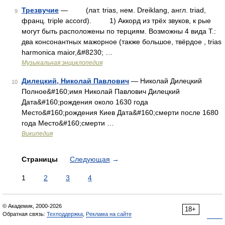
Трезвучие
— (лат. trias, нем. Dreiklang, англ. triad,
9
франц. triple accord). 1) Аккорд из трёх звуков, к рые
могут быть расположены по терциям. Возможны 4 вида Т.:
два консонантных мажорное (также большое, твёрдое , trias
harmonica maior,&#8230; …
Музыкальная энциклопедия
Дилецкий, Николай Павлович
— Николай Дилецкий
10
Полное&#160;имя Николай Павлович Дилецкий
Дата&#160;рождения около 1630 года
Место&#160;рождения Киев Дата&#160;смерти после 1680
года Место&#160;смерти …
Википедия
Страницы
Следующая
→
1
2
3
4
© Академик, 2000-2026
18+
Обратная связь:
Техподдержка
,
Реклама на сайте